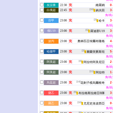
友誼賽
22:30
完
維羅納
0 
[16]
白俄超
22:45
完
3 
納夫田
1
角球(4 
[3]
芬甲
23:00
完
3 
哈卡
1
角球(3
[5]
俄U19
23:00
完
3 
羅迪那U19
2
角球(2
波丙
23:00
完
奧林匹亞埃爾布隆格
4 
角球(5
[3]
哈薩甲
23:00
完
5 
圖蘭突厥斯坦
4
角球(3
[4]
阿美超
23:00
完
2 
阿拉特阿美尼亞
2
角球(6
[11]
阿美超
23:00
完
1 
阿拉特
2
角球(11
[14]
烏茲超
23:00
完
2 
花剌子模烏爾根奇
角球(5
[9]
捷乙
23:00
完
3 
布拉格斯拉維亞B隊
1
角球(1
[10]
羅乙
23:00
完
0 
尤尼史洛波西亞
2
角球(7
[8]