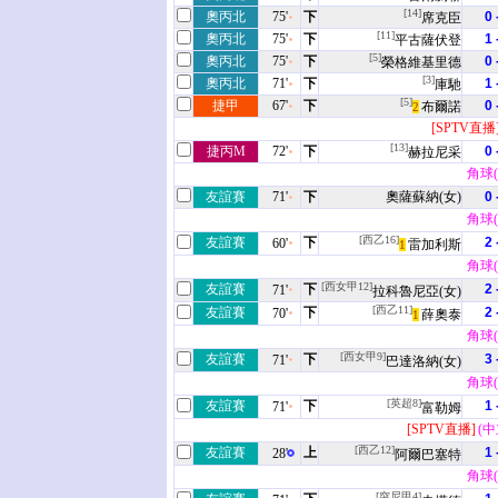
[14]
奧丙北
75'
下
0 
席克臣
[11]
奧丙北
75'
下
1 
平古薩伏登
[5]
奧丙北
75'
下
0 
榮格維基里德
[3]
奧丙北
71'
下
1 
庫馳
[5]
捷甲
67'
下
0 
布爾諾
2
[SPTV直播
[13]
捷丙M
72'
下
0 
赫拉尼采
角球(3
友誼賽
71'
下
奧薩蘇納(女)
0 
角球(5
[西乙16]
友誼賽
下
2 
60'
雷加利斯
1
角球(3
[西女甲12]
友誼賽
下
2 
71'
拉科魯尼亞(女)
[西乙11]
友誼賽
下
2 
70'
薛奧泰
1
角球(3
[西女甲9]
友誼賽
下
3 
71'
巴達洛納(女)
角球(2
[英超8]
友誼賽
下
1 
71'
富勒姆
[SPTV直播]
(中
[西乙12]
友誼賽
上
1 
28'
阿爾巴塞特
角球(0
[突尼甲4]