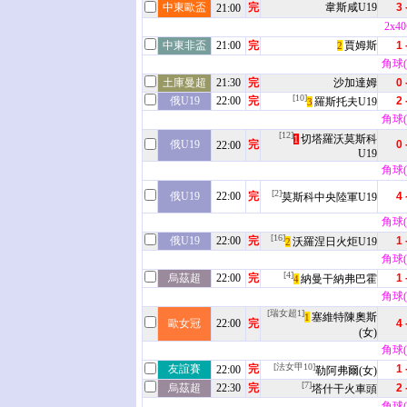
中東歐盃
完
韋斯咸U19
3 
21:00
2x4
中東非盃
21:00
完
賈姆斯
1 
2
角球(2
土庫曼超
21:30
完
沙加達姆
0 
[10]
俄U19
22:00
完
2 
羅斯托夫U19
3
角球(6
[12]
切塔羅沃莫斯科
1
俄U19
完
0 
22:00
U19
角球(3
[2]
俄U19
22:00
完
4 
莫斯科中央陸軍U19
角球(6
[16]
俄U19
22:00
完
1 
沃羅涅日火炬U19
2
角球(4
[4]
烏茲超
22:00
完
1 
納曼干納弗巴霍
4
角球(7
[瑞女超1]
塞維特陳奧斯
1
歐女冠
22:00
完
4 
(女)
角球(3
[法女甲10]
友誼賽
完
1 
22:00
勒阿弗爾(女)
[7]
烏茲超
22:30
完
2 
塔什干火車頭
角球(5