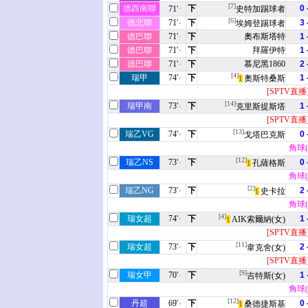
[7]
德西南聯
下
0 
71'
史特加踢球者
[6]
德北聯
71'
下
3 
埃姆登踢球者
德巴聯
71'
下
奧布斯塔特
1 
德巴聯
71'
下
拜羅伊特
1 
德巴聯
71'
下
慕尼黑1860
2 
[4]
瑞甲
74'
下
1 
奧斯特桑斯
1
[SPTV直播
[14]
瑞甲南
73'
下
1 
克里斯提斯塔
[SPTV直播
[13]
瑞乙VG
74'
下
0 
戈塔巴克斯
角球(0
[12]
瑞乙NS
73'
下
0 
孔薩格斯
1
角球(1
[2]
瑞乙NG
73'
下
2 
史卡拉
1
角球(4
[4]
瑞女超
74'
下
1 
AIK索爾納(女)
1
[SPTV直播
[11]
瑞女超
73'
下
2 
韋克舍(女)
[SPTV直播
[9]
瑞女甲
70'
下
1 
吉特斯(女)
角球(1
[12]
丹超
69'
下
0 
桑德捷斯基
1