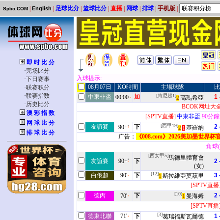
|
|
足球比分
|
篮球比分
|
直播
|
网球
|
排球
|
手机版
|
English
Spbo.COM
即 时 比 分
·
完场比分
入球提示:
·
下日赛事
08月07日
KO時間
主場球隊
比
·
联赛积分
·
联赛指数
[肯尼超1]
中東非盃
加
1 
00:00
高瑪希亞
2
·
历史比分
BCOK网址大
澳 彩 指 数
[SPTV直播]
中東非盃
90分鐘[
网 球 比 分
[西甲19]
友誼賽
下
2 
90+'
基羅納
2
1
排 球 比 分
广告：
《008.com》2026美加墨世
角球(2
[西女甲5]
馬德里體育會
友誼賽
90+'
下
2 
(女)
[12]
白俄超
90'
下
3 
斯拉維亞莫茲里
1
[SPTV直播
[10]
德丙
下
2 
70'
曼海姆
1
[SPTV直播
[3]
德東北聯
71'
下
1 
葛瑞福斯瓦爾德