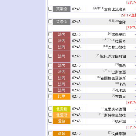
[SPT
[英甲11]
英聯盃
02:45
韋康比流浪者
[SPTV直
[英超20]
英聯盃
02:45
狼隊
[SPT
[4]
法丙
02:45
弗勒里91
[法丁A-1]
法丙
02:45
拉羅奇
[14]
法丙
02:45
巴黎13競技
[11]
法丙
02:45
歐巴涅埃爾貝爾
[3]
法丙
02:45
盧昂
[乙17]
法丙
02:45
巴斯蒂亞
[16]
法丙
02:45
布爾格佩羅納斯
[8]
法丙
02:45
卡昂
[9]
法丙
02:45
孔卡諾
[2]
比甲
02:45
布魯日
[SPT
[5]
北愛超
02:45
克里夫頓維爾
[16]
北愛冠
02:45
斯特拉班競技
[6]
愛超
02:45
德利城
[SPT
[7]
愛超
02:45
戈爾韋聯