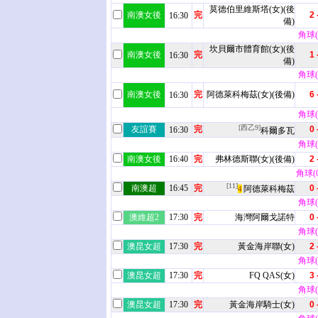
莫德伯里維斯塔(女)(後
南澳女後
完
2 
16:30
備)
角球(6
坎貝爾市體育館(女)(後
南澳女後
完
1 
16:30
備)
角球(3
南澳女後
完
阿德萊科梅茲(女)(後備)
6 
16:30
角球(4
[西乙9]
友誼賽
完
0 
16:30
科爾多瓦
角球(4
南澳女後
16:40
完
弗林德斯聯(女)(後備)
2 
角球(0 
[11]
南澳超
16:45
完
0 
阿德萊科梅茲
4
角球(1
澳維超2
17:30
完
海灣阿爾戈諾特
0 
角球(9
澳昆女超
17:30
完
黃金海岸聯(女)
2 
角球(7
澳昆女超
17:30
完
FQ QAS(女)
3 
角球(1
澳昆女超
17:30
完
黃金海岸騎士(女)
0 