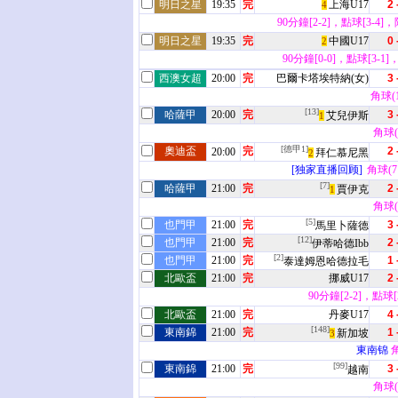
明日之星
19:35
完
上海U17
2 
4
90分鐘[2-2]，點球[3-4]，
明日之星
19:35
完
中國U17
0 
2
90分鐘[0-0]，點球[3-1]
西澳女超
20:00
完
巴爾卡塔埃特納(女)
3 
角球(12
[13]
哈薩甲
20:00
完
3 
艾兒伊斯
1
角球(1
[德甲1]
奧迪盃
完
2 
20:00
拜仁慕尼黑
2
[独家直播回顾]
角球(7 
[7]
哈薩甲
21:00
完
2 
賈伊克
1
角球(4
[5]
也門甲
21:00
完
3 
馬里卜薩德
[12]
也門甲
21:00
完
2 
伊蒂哈德Ibb
[2]
也門甲
21:00
完
1 
泰達姆恩哈德拉毛
北歐盃
21:00
完
挪威U17
2 
90分鐘[2-2]，點球
北歐盃
21:00
完
丹麥U17
4 
[148]
東南錦
21:00
完
1 
新加坡
3
東南锦
角
[99]
東南錦
21:00
完
3 
越南
角球(4