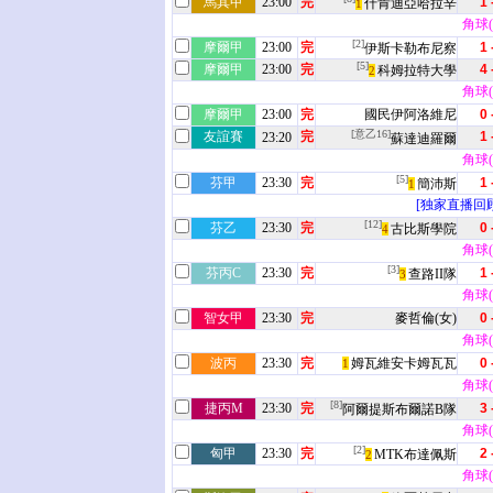
馬其甲
23:00
完
1 
什肯迪亞哈拉辛
1
角球(1
[2]
摩爾甲
23:00
完
1 
伊斯卡勒布尼察
[5]
摩爾甲
23:00
完
4 
科姆拉特大學
2
角球(9
摩爾甲
23:00
完
國民伊阿洛維尼
0 
[意乙16]
友誼賽
完
1 
23:20
蘇達迪羅爾
角球(3
[5]
芬甲
23:30
完
1 
簡沛斯
1
[独家直播回顾
[12]
芬乙
23:30
完
0 
古比斯學院
4
角球(8
[3]
芬丙C
23:30
完
1 
查路II隊
3
角球(2
智女甲
23:30
完
麥哲倫(女)
0 
角球(2
波丙
23:30
完
姆瓦維安卡姆瓦瓦
0 
1
角球(5
[8]
捷丙M
23:30
完
3 
阿爾提斯布爾諾B隊
角球(7
[2]
匈甲
23:30
完
2 
MTK布達佩斯
2
角球(8