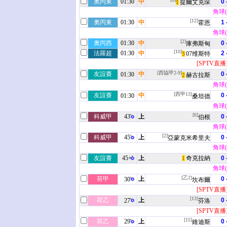
奧丙東
01:30
中
0 
提爾艾克琛
1
角球(3
[12]
奧丙東
01:30
中
1 
霍恩
角球(3
[2]
奧丙西
01:30
中
0 
庫弗斯甸
[10]
法羅超
01:30
中
2 
07维斯特
3
[SPTV直播
[西協甲2-9]
友誼賽
中
0 
01:30
赫古拉斯
2
角球(0
[西甲13]
友誼賽
中
0 
01:30
桑坦德
角球(2
[6]
科威甲
43'
上
0 
伯根
角球(1
[2]
科威甲
45'
上
0 
亞蒙克米希里夫
角球(2
友誼賽
45+'
上
奇克拉納
0 
1
角球(4
[乙2]
荷甲
上
0 
30'
坎布爾
[SPTV直播
[13]
荷乙
上
0 
27'
芬洛
[SPTV直播
[15]
荷乙
29'
上
0 
維迪斯