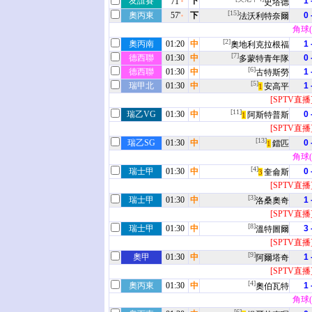
友誼賽
下
1 
71'
史塔德
[15]
奧丙東
57'
下
0 
法沃利特奈爾
角球(0
[2]
奧丙南
01:20
中
1 
奧地利克拉根福
[7]
德西聯
01:30
中
0 
多蒙特青年隊
[6]
德西聯
01:30
中
1 
古特斯勞
[5]
瑞甲北
01:30
中
1 
安高平
1
[SPTV直播
[11]
瑞乙VG
01:30
中
0 
阿斯特普斯
1
[SPTV直播
[13]
瑞乙SG
01:30
中
0 
鐳匹
1
角球(2
[4]
瑞士甲
01:30
中
0 
奎侖斯
3
[SPTV直播
[3]
瑞士甲
01:30
中
1 
洛桑奧奇
[SPTV直播
[8]
瑞士甲
01:30
中
3 
溫特圖爾
[SPTV直播
[9]
奧甲
01:30
中
1 
阿爾塔奇
[SPTV直播
[4]
奧丙東
01:30
中
1 
奧伯瓦特
角球(5
[6]