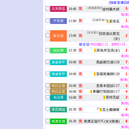
[独家直播回顾
[美職業西8]
北美聯盃
完
5 
10:40
波特蘭木材
角球(5
[洪都甲春1]
中美盾
完
1 
11:00
莫塔瓜
2
角球(6
[冰女超2]
貝雷達比歷克
歐女冠
15:00
完
2 
(女)
歐女冠
90分鐘[2-2]，加時[1-0]
紐女聯
15:30
完
西海岸流浪(女)
2 
1
角球(9
澳威青甲
16:00
完
黑鎮斯巴達U20
7 
角球(6
澳威青甲
16:00
完
普羅斯佩聯U20
1 
2
角球(3 
明日之星
16:00
完
里斯本競技U17
3 
明日之星
16:00
完
畢爾巴鄂競技U17
4 
1
友誼賽
完
英特茨緹
2 
16:00
1
角球(2
[1]
澳昆國超
16:30
完
4 
昆士蘭獅隊
3
角球(6
南澳女後
16:30
完
南澳足協NTC(女)(後備)
6 
角球(6