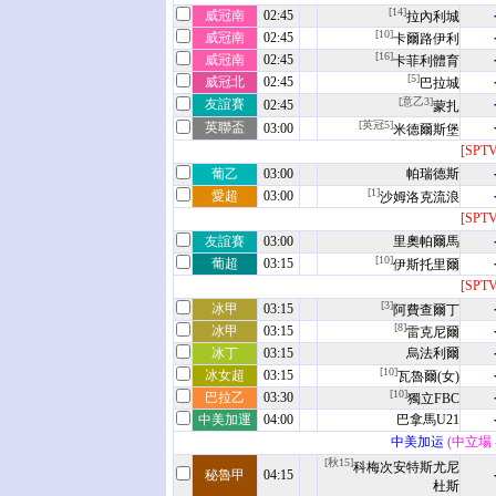
[14]
威冠南
02:45
拉內利城
[10]
威冠南
02:45
卡爾路伊利
[16]
威冠南
02:45
卡菲利體育
[5]
威冠北
02:45
巴拉城
[意乙3]
友誼賽
02:45
蒙扎
[英冠5]
英聯盃
03:00
米德爾斯堡
[SPT
葡乙
03:00
帕瑞德斯
[1]
愛超
03:00
沙姆洛克流浪
[SPT
友誼賽
03:00
里奧帕爾馬
[10]
葡超
03:15
伊斯托里爾
[SPT
[3]
冰甲
03:15
阿費查爾丁
[8]
冰甲
03:15
雷克尼爾
冰丁
03:15
烏法利爾
[10]
冰女超
03:15
瓦魯爾(女)
[10]
巴拉乙
03:30
獨立FBC
中美加運
04:00
巴拿馬U21
中美加运
(中立場 
[秋15]
科梅次安特斯尤尼
秘魯甲
04:15
杜斯