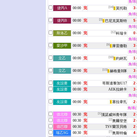
角球(7
[14]
捷丙A
00:00
完
3 
莫托勒
2
角球(8
[3]
捷丙B
00:00
完
5 
巴尼克莫斯特
1
角球(1
[12]
斯洛乙
00:00
完
0 
科瑞卡
角球(7
[9]
愛沙甲
00:00
完
3 
庫雷撒勒
1
角球(7
[10]
立乙
00:00
完
1 
約納瓦
3
角球(6
[13]
立乙
00:00
完
3 
赫格曼B隊
3
角球(2
友誼賽
00:00
完
哥斯達黎加U17
2 
友誼賽
00:00
完
AEK拉納卡
3 
角球(8
友誼賽
00:00
完
塞拉韋扎
2 
1
角球(12
[1]
德北聯
00:30
完
2 
漢諾威96青年隊
[2]
德北聯
00:30
完
2 
奧爾登堡
德巴聯
00:30
完
TSV蘭茨貝格
2 
[7]
瑞乙SG
00:30
完
4 
奥斯特倫