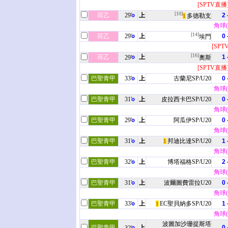
[SPTV直播
[10]
荷乙
29'
上
2 
多德勒支
1
角球(1
[14]
荷乙
29'
上
0 
埃門
[SPT
[16]
荷乙
上
1 
29'
奧斯
[SPTV直播
巴聖青甲
33'
上
古蘭尼SP/U20
0 
角球(3
巴聖青甲
31'
上
皮拉西卡巴SP/U20
0 
角球(2
巴聖青甲
29'
上
阿瓜伊SP/U20
0 
角球(1
巴聖青甲
31'
上
邦迪比達SP/U20
1 
1
角球(0
巴聖青甲
32'
上
博塔福格SP/U20
2 
角球(1
巴聖青甲
31'
上
波爾圖費雷拉U20
0 
角球(4
巴聖青甲
33'
上
EC聖貝納多SP/U20
1 
1
角球(0
波圖加沙珊提斯塔
巴聖青甲
上
0 