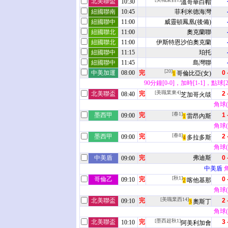
北美聯盃
10:30
溫哥華白帽
紐國聯南
10:45
菲利米德海灣
紐國聯中
11:00
威靈頓鳳凰(後備)
紐國聯北
11:00
奧克蘭聯
紐國聯北
11:00
伊斯特恩沙伯奧克蘭
紐國聯中
11:15
珀托
紐國聯中
11:45
島灣聯
[20]
中美加運
08:00
完
0 
哥倫比亞(女)
1
90分鐘[0-0]，加時[1-1]，點球[2
[美職業東4]
北美聯盃
完
2 
08:40
芝加哥火燄
角球(6
[春1]
墨西甲
完
1 
09:00
雷昂內斯
1
角球(8
[春8]
墨西甲
完
2 
09:00
多拉多斯
4
角球(8
中美盾
完
弗迪斯
0 
09:00
中美盾
角
[秋1]
哥倫乙
完
0 
09:10
喀他基那
2
角球(5
[美職業西14]
北美聯盃
完
2 
09:10
奧斯丁
3
角球(6
[墨西超秋1]
北美聯盃
完
3 
10:10
阿美利加會