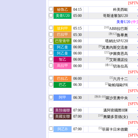
[SPT
秘魯乙
04:15
科美西歐
美青U20
05:00
哥斯達黎加U20
美青U20
(中
[10]
玻利甲
05:15
ABB拉巴斯
[秋12]
巴拉甲
05:30
魯畢奧
巴聖青甲
06:00
塔納比SP/U20
[9]
阿乙曼
06:00
其奧內斯交流會
[22]
阿乙曼
06:00
伊圖賽恩高
[8]
智乙
06:00
艾斯潘諾拉
[春12]
烏拉甲
06:00
切洛拉高
[SPT
[1]
巴拉乙
06:00
六月十二
[2]
巴乙
06:30
歐帕瑞歐PR
[SPT
[秋B-10]
阿甲
06:30
羅沙里奧中央
[SPT
美預備聯
07:00
邁阿密國際II隊
[10]
美國女聯
07:00
奧蘭多普德(女)
[SPT
[5]
阿乙B
07:00
菲羅卡日米德蘭
[SPT