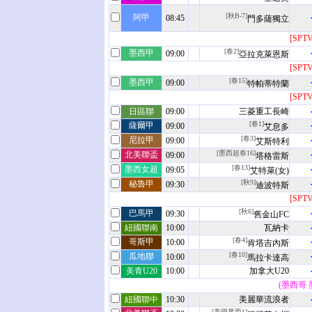
[秋B-7]
阿甲
08:45
門多薩獨立
[SPT
[春2]
墨西甲
09:00
亞拉克萊恩斯
[SPT
[春15]
墨西甲
09:00
特帕蒂特蘭
[SPT
日區聯
09:00
三菱重工長崎
[春1]
薩爾甲
09:00
艾息多
[春3]
尼拉甲
09:00
艾斯特利
[墨西超春16]
北美聯盃
09:00
塔格雷斯
[春13]
墨西女超
09:05
艾特萊(女)
[秋9]
秘魯甲
09:30
迪波特斯
[SPT
[秋6]
巴馬甲
09:30
舊金山FC
紐國聯南
10:00
瓦納卡
[春4]
哥斯甲
10:00
肯塔吉內斯
[春10]
瓜地聯
10:00
馬拉卡達高
美青U20
10:00
加拿大U20
(墨西哥 
紐國聯中
10:30
美麗華流浪者
[美職業西1]