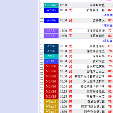
FriendlyB
02:30
立陶宛女籃
WNBA
09:00
完
明尼蘇達山貓
82 
[独家直
WNBA
10:00
完
波特蘭火
97 
[独家直
CBASL
15:00
完
浙江廣廈猛獅
77 
CBASL
19:30
完
江蘇南鋼龍
83 
[独家直
ANBL
18:00
完
黃金海岸輪
118 
ANBL
19:30
完
傑拉爾頓海盜
78 
VBA
20:30
完
河內水牛
117 
CLBL
08:30
完
奧索爾諾
70 
MLNBP
10:00
完
普埃布拉灰狼
73 
MLNBP
10:00
完
普托斯山度士
82 
MLNBP
10:00
完
弗雷斯尼洛甘布西諾斯
69 
MLNBP
10:00
完
阿比查斯德萊昂
83 
MLNBP
10:05
完
麥拉斯薩卡特卡斯
98 
MLNBP
10:15
完
墨西哥紅魔鬼
82 
MLNBP
10:15
完
富爾薩雷吉亞
86 
WEuroB
16:00
完
挪威女籃U18
78 
WEuroB
16:00
完
阿塞拜疆女籃U18
75 
WEuroB
18:30
完
以色列女籃U18
89 