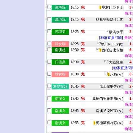
角球(8
澳塔錦
18:15
完
奧林比亞勇士
3 
1
角球(4
澳塔錦
18:15
完
格萊諾基騎士II隊
3 
角球(7
[5]
日職業
18:25
完
3 
橫濱水手
[独家直播回顾]
角球(0
[2]
韓女聯
18:25
完
1 
華川KSPO(女)
[2]
南澳超
18:30
完
6 
西托任比卡拉
1
角球(2
[12]
日職業
18:30
完
4 
大阪飛腳
[独家直播回顾
[1]
韓女聯
18:30
完
0 
水原(女)
1
角球(6
澳昆女超
18:45
完
昆士蘭獅隊(女)
2 
角球(3
南澳女
18:45
完
莫德伯里維斯塔(女)
1 
角球(3
南澳女
18:45
完
南澳足協NTC(女)
0 
角球(5
南澳女
18:55
完
阿德萊科梅茲(女)
2 
1
角球(1