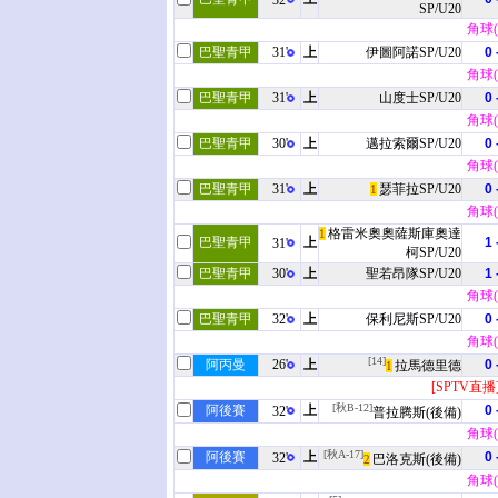
32'
SP/U20
角球(2
巴聖青甲
31'
上
伊圖阿諾SP/U20
0 
角球(0
巴聖青甲
31'
上
山度士SP/U20
0 
角球(1
巴聖青甲
30'
上
邁拉索爾SP/U20
0 
角球(0
巴聖青甲
31'
上
瑟菲拉SP/U20
0 
1
角球(1
格雷米奧奧薩斯庫奧達
1
巴聖青甲
上
1 
31'
柯SP/U20
巴聖青甲
30'
上
聖若昂隊SP/U20
1 
角球(1
巴聖青甲
32'
上
保利尼斯SP/U20
0 
角球(0
[14]
阿丙曼
26'
上
0 
拉馬德里德
1
[SPTV直播
[秋B-12]
阿後賽
上
0 
32'
普拉腾斯(後備)
角球(0
[秋A-17]
阿後賽
上
0 
32'
巴洛克斯(後備)
2
角球(1