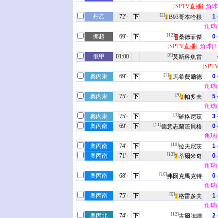
[SPTV直播]
角球(3
[2]
丹乙
72'
下
1 
B93哥本哈根
1
角球(6
[12]
挪超
69'
下
0 
桑德菲傑
1
[SPTV直播]
角球(3 -
[6]
俄甲
01:00
莫斯科魚雷
[SPT
[1]
奧丙東
69'
下
0 
馬希費爾德
1
角球(1
[9]
奧丙東
75'
下
5 
帕多夫
2
角球(3
[3]
奧丙東
75'
下
3 
羅格尼茲
[11]
奧丙南
69'
下
0 
德意志蘭茨貝格
角球(5
[10]
奧丙南
74'
下
1 
拉夫尼茨
[13]
奧丙南
71'
下
0 
蒂爾米奇
2
角球(4
[16]
奧丙南
68'
下
0 
弗爾克馬克特
角球(2
[6]
奧丙南
75'
下
1 
格雷多夫
1
角球(6
[12]
奧丙北
74'
下
2 
古爾騰聯