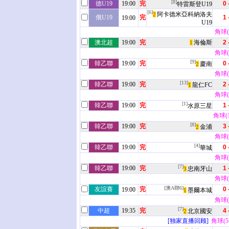
[8]
德U19
19:00
完
0 
特雷斯登U19
[6]
阿卡德米亞科納洛夫
2
俄U19
完
1 
19:00
U19
角球(5
澳北超
19:00
完
海倫斯
2 
1
角球(8
[9]
韓乙聯
19:00
完
0 
慶南
2
角球(4
[13]
韓乙聯
19:00
完
2 
龍仁FC
1
角球(6
[1]
韓乙聯
19:00
完
1 
水原三星
角球(10
[8]
韓乙聯
19:00
完
3 
金浦
2
角球(4
[4]
韓乙聯
19:00
完
0 
華城
角球(2
[7]
韓乙聯
19:00
完
1 
忠南牙山
3
角球(4
[澳A聯6]
友誼賽
完
0 
19:00
墨爾本城
1
角球(0
[7]
中超
19:35
完
4 
北京國安
2
[独家直播回顾]
角球(5 