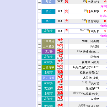
[1]
丹乙
00:30
完
4 
米德法特
2
角球(5
[3]
奧乙
00:30
完
2 
列弗寧
3
1
角球(4 
[11]
奧乙
00:30
完
0 
聖普爾頓
1
角球(7
[西乙20]
友誼賽
完
4 
00:30
韋斯卡
4
角球(6
待定
土庫曼超
阿爾丁阿斯爾
21:00
待定
土庫曼超
阿哈爾
21:15
待定
[7]
德U19
洛特维博菲U19
00:00
待定
友誼賽
阿卡松
01:00
待定
友誼賽
祖尼斯卡納克
01:30
待定
巴聖青甲
烏尼昂蘇扎諾SP/U20
02:00
改期
友誼賽
格拉夫夏普(女)
18:00
改期
阿丙後備
木里斯(後備)
21:00
改期
[土超15]
友誼賽
伊約普
23:00
改期
友誼賽
突尼斯U21
00:00
改期
[荷女甲5]
友誼賽
烏德勒支(女)
00:00
改期
友誼賽
多博伊
00:00
改期
[突尼甲1]
友誼賽
非洲人隊