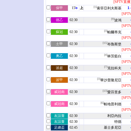
[SPTV直播
[1]
保甲
15'
上
1 
索菲亞利夫斯基
[SPT
[9]
德乙
02:30
波鴻
[SPT
[3]
蘇冠
02:30
帕爾蒂克
[SPT
[15]
土甲
02:30
布魯斯堡
[SPT
[4]
奧乙
02:30
林茨藍白
[SPT
[7]
波超
02:30
克拉科夫
[SPT
[3]
波甲
02:30
華沙普隆尼亞
[SPT
[13]
威冠南
02:30
愛芬里多
[SPT
[6]
威冠南
02:30
帕地普利德
[SPT
友誼賽
02:30
利亞內拉
友誼賽
02:30
特德
足總盃
02:45
基士多尼亞