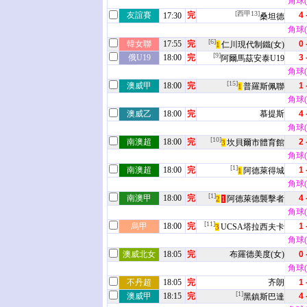
角球(9
[西甲13]
友誼賽
完
4 
17:30
桑坦德
角球(5
[6]
韓女聯
17:55
完
0 
仁川現代制鐵(女)
1
[9]
俄U19
18:00
完
3 
阿爾馬茲安泰U19
角球(6
[15]
澳威甲
18:00
完
1 
普羅斯佩聯
1
角球(3
澳威乙
18:00
完
慕提斯
4 
角球(5
[10]
南澳超
18:00
完
2 
坎貝爾市體育館
3
角球(8
[1]
南澳超
18:00
完
1 
阿德萊得城
1
角球(2
[1]
南澳甲
18:00
完
4 
阿德萊德襲擊者
2
1
角球(4
[11]
烏甲
18:00
完
1 
UCSA塔拉西夫卡
3
角球(4
澳威北女
18:05
完
布羅德美度(女)
0 
角球(2
不丹超
18:05
完
齐朗
1 
[1]
澳威甲
18:15
完
4 
黑鎮斯巴達