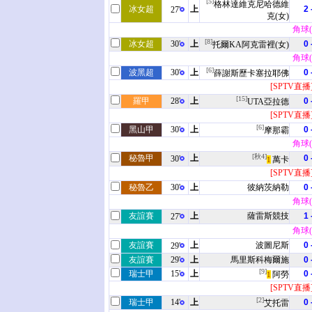
[5]
格林達維克尼哈德維
冰女超
上
2 
27'
克(女)
角球(0
[8]
冰女超
30'
上
0 
托爾KA阿克雷裡(女)
角球(2
[6]
波黑超
30'
上
0 
薛謝斯歷卡塞拉耶佛
[SPTV直播
[15]
羅甲
28'
上
0 
UTA亞拉德
[SPTV直播
[6]
黑山甲
30'
上
0 
摩那霸
角球(2
[秋4]
秘魯甲
上
0 
30'
萬卡
1
[SPTV直播
秘魯乙
30'
上
彼納茨納勒
0 
角球(0
友誼賽
上
薩雷斯競技
1 
27'
角球(0
友誼賽
上
波圖尼斯
0 
29'
友誼賽
29'
上
馬里斯科梅爾施
0 
[9]
瑞士甲
15'
上
0 
阿勞
1
[SPTV直播
[2]
瑞士甲
14'
上
0 
艾托雷