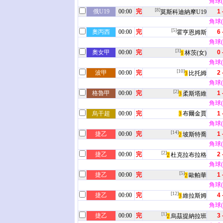
角球(9
[8]
俄U19
00:00
完
1 
莫斯科迪納摩U19
角球(8
[5]
奧丙西
00:00
完
6 
霍亨恩姆斯
角球(4
[3]
奧女甲
00:00
完
0 
林茨(女)
1
角球(2
[10]
波甲
00:00
完
2 
比托姆
3
角球(9
[2]
格魯甲
00:00
完
1 
柔斯塔維
3
角球(4
烏干超
00:00
完
布爾金賈
1 
3
角球(4
[14]
捷乙
00:00
完
1 
坡斯特喬
2
角球(7
[2]
捷乙
00:00
完
2 
杜克拉布拉格
2
角球(4
[5]
捷乙
00:00
完
1 
歐帕華
2
角球(9
[12]
捷乙
00:00
完
4 
維拉斯姆
3
角球(3
[1]
捷乙
00:00
完
3 
烏茲提納拉班
2