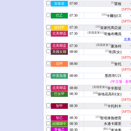
[1]
加拿超
07:00
霍格
[SPT
[16]
巴乙
07:30
卡爾拉CE
[SPT
[16]
玻利甲
07:30
皇家托馬亞波
[美職業東11]
北美聯盃
07:30
哥倫布機員
北美
[美職業東7]
北美聯盃
07:30
夏洛特
[1]
美國女聯
08:00
哥譚(女)
[SPT
[6]
厄甲
08:00
奎托
[SPT
中美加運
08:00
墨西哥U21
(中立場 - 
[美職業東6]
北美聯盃
08:00
辛辛那堤
[18]
巴女甲
08:30
保地花高RJ(女)
[SPT
[3]
智甲
08:30
卡托利卡
[SPT
[15]
智乙
08:30
聖塔庫魯體育
紐國聯中
08:30
水邊卡羅里
[秋13]
哥倫乙
08:30
奎迪奥