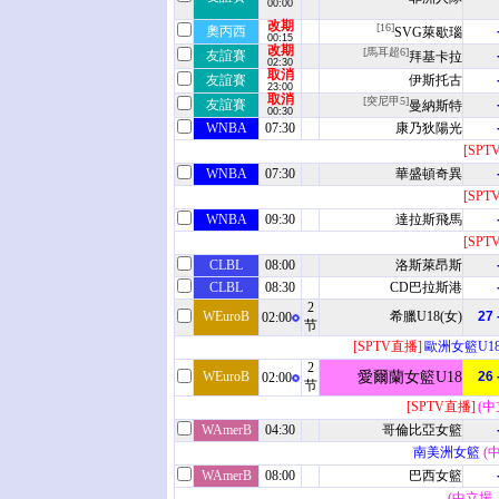
00:00
改期
[16]
奧丙西
SVG萊歇瑙
00:15
改期
[馬耳超6]
友誼賽
拜基卡拉
02:30
取消
友誼賽
伊斯托古
23:00
取消
[突尼甲5]
友誼賽
曼納斯特
00:30
WNBA
07:30
康乃狄陽光
[SPT
WNBA
07:30
華盛頓奇異
[SPT
WNBA
09:30
達拉斯飛馬
[SPT
CLBL
08:00
洛斯萊昂斯
CLBL
08:30
CD巴拉斯港
2
WEuroB
希臘U18(女)
27 
02:00
节
[SPTV直播]
歐洲女籃U18
2
WEuroB
愛爾蘭女籃U18
26 
02:00
节
[SPTV直播]
(中
WAmerB
04:30
哥倫比亞女籃
南美洲女籃
(中
WAmerB
08:00
巴西女籃
(中立場 