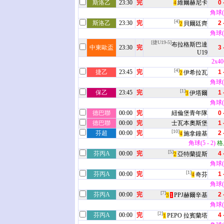
斯洛乙
23:30
完
維爾赫尼卡
0 
4
角球(3
[4]
斯洛乙
23:30
完
2 
貝爾廷齊
2
角球(7
[捷U19-5]
布拉格斯巴達
中東歐盃
23:30
完
3 
U19
2x4
[4]
捷乙
23:45
完
1 
伊希拉瓦
2
角球(5
[1]
保乙
23:45
完
1 
伊塔爾
3
角球(3
德巴聯
00:00
完
紐倫堡青年隊
0 
德巴聯
00:00
完
士瓦本奧斯堡
1 
[10]
芬超
00:00
完
2 
施拿鐘基
4
角球(5 - 2)
格
[5]
芬丙A
00:00
完
4 
亞特蘭提斯
2
角球(3
[1]
芬丙A
00:00
完
1 
奇芬
4
角球(9
[7]
芬丙A
00:00
完
2 
PPJ赫爾辛基
3
1
角球(4
[2]
芬丙A
00:00
完
4 
PEPO 拉賓蘭塔
1