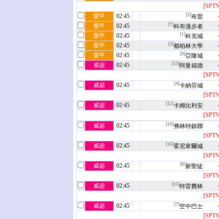
[SPT
[2]
愛甲
02:45
布雷
[7]
愛甲
02:45
科布漫步者
[1]
愛甲
02:45
科克城
[3]
愛甲
02:45
都柏林大學
[9]
愛甲
02:45
亞隆城
[13]
威超
02:45
阿曼福德
[SPT
[4]
威超
02:45
卡納芬城
[SPT
[12]
威超
02:45
卡姆比利安
[SPT
[10]
威超
02:45
弗林特鎮聯
[SPT
[16]
威超
02:45
霍尼韋爾城
[SPT
[8]
威超
02:45
新聖徒
[SPT
[15]
威超
02:45
特雷費林
[SPT
[7]
威超
02:45
空中巴士
[SPT